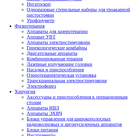
Негатоскоп
Одноразовые стерильные наборы для троакарной
цистостомии
Урофлоуметр
Физиотерапия
Аппараты для лазеротерапии
Аппарат УВТ
Аппараты электростимуляции
Гинекологические комбайны
Двигательные аппараты
Комбинированная терапия
Лазерные излучающие головки
Насадки и приспособления
Озонотерапевтическая установка
Транскраниальная электростимуляция
Электрофорез
Хирургия
Аксессуары и приспособления к операционным
столам
Аппараты ИВЛ
Аппараты ЭХВЧ
Блоки управления для широкополосных
радиоволновых и аргонусиленных аппаратов
Блоки питания
Инструменты