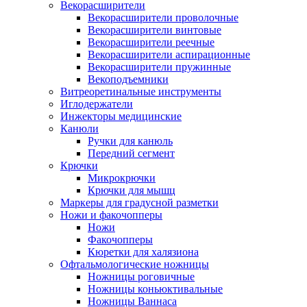
Векорасширители
Векорасширители проволочные
Векорасширители винтовые
Векорасширители реечные
Векорасширители аспирационные
Векорасширители пружинные
Векоподъемники
Витреоретинальные инструменты
Иглодержатели
Инжекторы медицинские
Канюли
Ручки для канюль
Передний сегмент
Крючки
Микрокрючки
Крючки для мышц
Маркеры для градусной разметки
Ножи и факочопперы
Ножи
Факочопперы
Кюретки для халязиона
Офтальмологические ножницы
Ножницы роговичные
Ножницы коньюктивальные
Ножницы Ваннаса