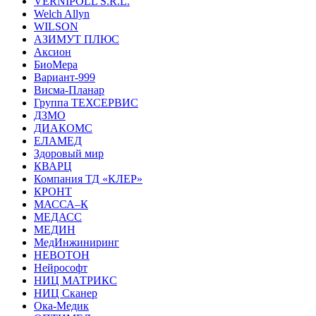
VERNIPOLL S.R.L.
Welch Allyn
WILSON
АЗИМУТ ПЛЮС
Аксион
БиоМера
Вариант-999
Висма-Планар
Группа ТЕХСЕРВИС
ДЗМО
ДИАКОМС
ЕЛАМЕД
Здоровый мир
КВАРЦ
Компания ТД «КЛЕР»
КРОНТ
МАССА–К
МЕДАСС
МЕДИН
МедИнжиниринг
НЕВОТОН
Нейрософт
НИЦ МАТРИКС
НИЦ Сканер
Ока-Медик