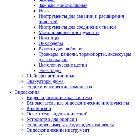
Зажимы монополярные
Иглы
Инструменты для санации и расширения
полостей
Инструменты для соединения тканей
Монополярные инструменты
Ножницы
Окклюдеры
Рукояти для шейверов
Троакары, канюли, торакопорты, аксессуары
для троакаров
Цитологические щетки
Электроды
Шейверы ротационные
Эвакуаторы дыма
Эндохирургические комплексы
Эндоскопия
Видеоэндоскопическая система
Вспомогательные эндоскопические инструменты
Колоноскоп
Осветитель эндоскопический
Устройство для биопсии
Эндовидеокамеры / Эндовидеокомплексы
Эндоскопический инструмент