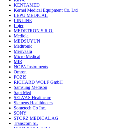
KENTAMED
Kernel Medical Equipment Co. Ltd
LEPU MEDICAL
LINLINE
Lojer
MEDETRON S.R.O.
Mediola
MEDSUYUN
Medtronic
Merivaara
Micro Medical
MIR
NOPA Instruments
Omron
POZIS
RICHARD WOLF GmbH
Samsung Medison
Sapi Med
SELVAS Healthcare
Siemens Healthineers
Sometech Co Inc.
SONY
STORZ MEDICAL AG
Transcom SL