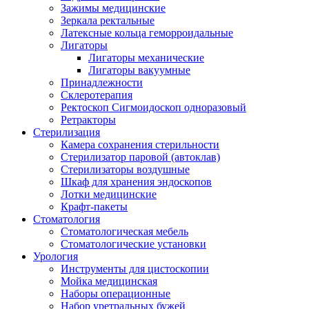
Зажимы медицинские
Зеркала ректальные
Латексные кольца геморроидальные
Лигаторы
Лигаторы механические
Лигаторы вакуумные
Принадлежности
Склеротерапия
Ректоскоп Сигмоидоскоп одноразовый
Ретракторы
Стерилизация
Камера сохранения стерильности
Стерилизатор паровой (автоклав)
Стерилизаторы воздушные
Шкаф для хранения эндоскопов
Лотки медицинские
Крафт-пакеты
Стоматология
Стоматологическая мебель
Стоматологические установки
Урология
Инструменты для цистоскопии
Мойка медицинская
Наборы операционные
Набор уретральных бужей