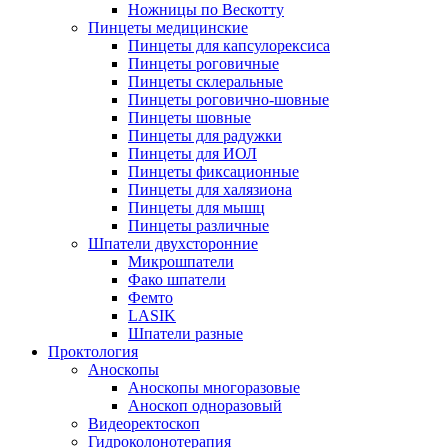
Ножницы по Вескотту
Пинцеты медицинские
Пинцеты для капсулорексиса
Пинцеты роговичные
Пинцеты склеральные
Пинцеты роговично-шовные
Пинцеты шовные
Пинцеты для радужки
Пинцеты для ИОЛ
Пинцеты фиксационные
Пинцеты для халязиона
Пинцеты для мышц
Пинцеты различные
Шпатели двухсторонние
Микрошпатели
Фако шпатели
Фемто
LASIK
Шпатели разные
Проктология
Аноскопы
Аноскопы многоразовые
Аноскоп одноразовый
Видеоректоскоп
Гидроколонотерапия