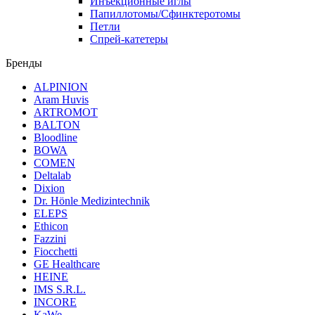
Инъекционные иглы
Папиллотомы/Сфинктеротомы
Петли
Спрей-катетеры
Бренды
ALPINION
Aram Huvis
ARTROMOT
BALTON
Bloodline
BOWA
COMEN
Deltalab
Dixion
Dr. Hönle Medizintechnik
ELEPS
Ethicon
Fazzini
Fiocchetti
GE Healthcare
HEINE
IMS S.R.L.
INCORE
KaWe