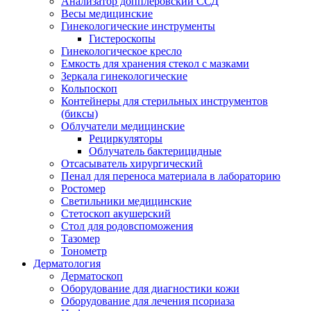
Анализатор допплеровский ССД
Весы медицинские
Гинекологические инструменты
Гистероскопы
Гинекологическое кресло
Емкость для хранения стекол с мазками
Зеркала гинекологические
Кольпоскоп
Контейнеры для стерильных инструментов
(биксы)
Облучатели медицинские
Рециркуляторы
Облучатель бактерицидные
Отсасыватель хирургический
Пенал для переноса материала в лабораторию
Ростомер
Светильники медицинские
Стетоскоп акушерский
Стол для родовспоможения
Тазомер
Тонометр
Дерматология
Дерматоскоп
Оборудование для диагностики кожи
Оборудование для лечения псориаза