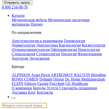
Отправить запрос
8 800 234-08-76
Каталог
Медицинская мебель
Медицинские расходные
материалы
Прочее
По направлениям
Анестезиология и реанимация
Гинекология
Дерматология
Диагностика
Кардиология
Косметология
Оториноларингология
Офтальмология
Проктология
Стерилизация
Стоматология
Урология
Физиотерапия
Хирургия
Эндоскопия
Бренды
ALPINION
Aram Huvis
ARTROMOT
BALTON
Bloodline
BOWA
COMEN
Deltalab
Dixion
Dr. Hönle Medizintechnik
ELEPS
Ethicon
Fazzini
Fiocchetti
GE Healthcare
О компании
Бренды
Услуги
Стандарты оснащения
Доставка
Блог
Контакты