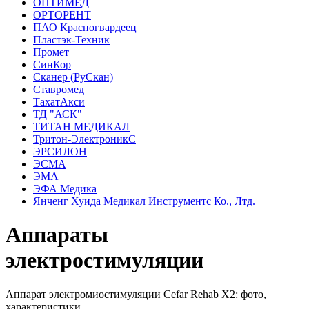
ОПТИМЕД
ОРТОРЕНТ
ПАО Красногвардеец
Пластэк-Техник
Промет
СинКор
Сканер (РуСкан)
Ставромед
ТахатАкси
ТД "АСК"
ТИТАН МЕДИКАЛ
Тритон-ЭлектроникС
ЭРСИЛОН
ЭСМА
ЭМА
ЭФА Медика
Янченг Хуида Медикал Инструментс Ко., Лтд.
Аппараты
электростимуляции
Аппарат электромиостимуляции Cefar Rehab X2: фото,
характеристики