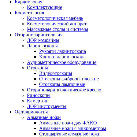
Кардиология
Комплектующие
Косметология
Косметологическая мебель
Косметологический аппарат
Массажные столы и системы
Оториноларингология
ЛОР-комбайны
Ларингоскопы
Рукояти ларингоскопа
Клинки ларингоскопа
Аудиометрическое оборудование
Отоскопы
Видеоотоскопы
Отоскопы фиброоптические
Отоскопы лампочные
Оториноларингологическое кресло
Риноскопы
Камертон
ЛОР-инструменты
Офтальмология
Алмазные ножи
Алмазные ножи для ФАКО
Алмазные ножи с микрометром
Стандартные алмазные ножи