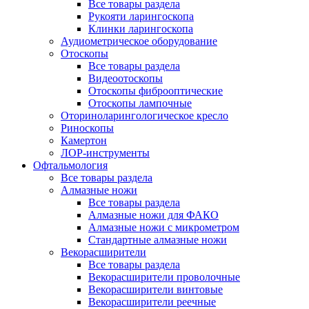
Все товары раздела
Рукояти ларингоскопа
Клинки ларингоскопа
Аудиометрическое оборудование
Отоскопы
Все товары раздела
Видеоотоскопы
Отоскопы фиброоптические
Отоскопы лампочные
Оториноларингологическое кресло
Риноскопы
Камертон
ЛОР-инструменты
Офтальмология
Все товары раздела
Алмазные ножи
Все товары раздела
Алмазные ножи для ФАКО
Алмазные ножи с микрометром
Стандартные алмазные ножи
Векорасширители
Все товары раздела
Векорасширители проволочные
Векорасширители винтовые
Векорасширители реечные