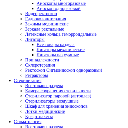
Аноскопы многоразовые
Аноскоп одноразовый
Видеоректоскоп
Гидроколонотерапия
Зажимы медицинские
Зеркала ректальные
Латексные кольца геморроидальные
Лигаторы
Все товары раздела
Лигаторы механические
Лигаторы вакуумные
Принадлежности
Склеротерапия
Ректоскоп Сигмоидоскоп одноразовый
Ретракторы
Стерилизация
Все товары раздела
Камера сохранения стерильности
Стерилизатор паровой (автоклав)
Стерилизаторы воздушные
Шкаф для хранения эндоскопов
Лотки медицинские
Крафт-пакеты
Стоматология
Все товары раздела