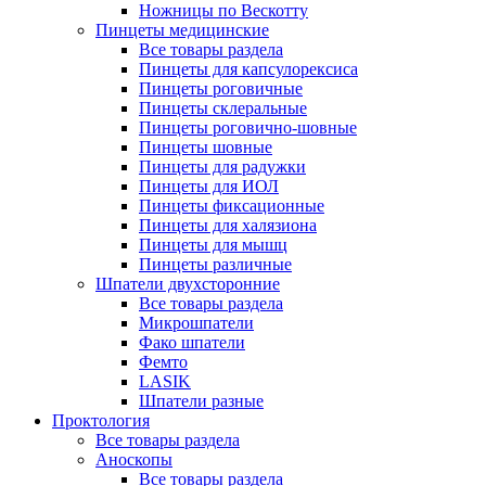
Ножницы по Вескотту
Пинцеты медицинские
Все товары раздела
Пинцеты для капсулорексиса
Пинцеты роговичные
Пинцеты склеральные
Пинцеты роговично-шовные
Пинцеты шовные
Пинцеты для радужки
Пинцеты для ИОЛ
Пинцеты фиксационные
Пинцеты для халязиона
Пинцеты для мышц
Пинцеты различные
Шпатели двухсторонние
Все товары раздела
Микрошпатели
Фако шпатели
Фемто
LASIK
Шпатели разные
Проктология
Все товары раздела
Аноскопы
Все товары раздела