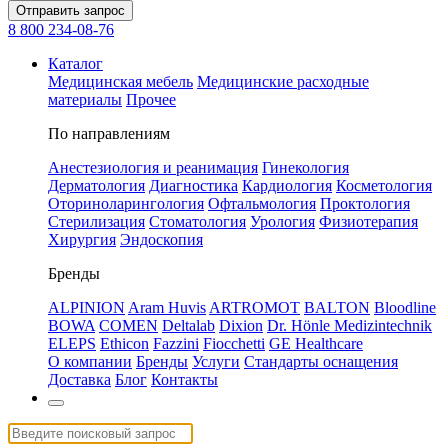
Отправить запрос
8 800 234-08-76
Каталог
Медицинская мебель
Медицинские расходные
материалы
Прочее
По направлениям
Анестезиология и реанимация
Гинекология
Дерматология
Диагностика
Кардиология
Косметология
Оториноларингология
Офтальмология
Проктология
Стерилизация
Стоматология
Урология
Физиотерапия
Хирургия
Эндоскопия
Бренды
ALPINION
Aram Huvis
ARTROMOT
BALTON
Bloodline
BOWA
COMEN
Deltalab
Dixion
Dr. Hönle Medizintechnik
ELEPS
Ethicon
Fazzini
Fiocchetti
GE Healthcare
О компании
Бренды
Услуги
Стандарты оснащения
Доставка
Блог
Контакты