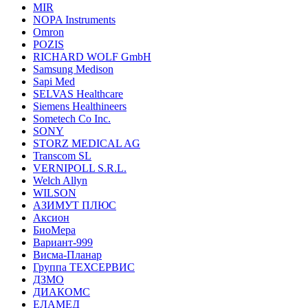
MIR
NOPA Instruments
Omron
POZIS
RICHARD WOLF GmbH
Samsung Medison
Sapi Med
SELVAS Healthcare
Siemens Healthineers
Sometech Co Inc.
SONY
STORZ MEDICAL AG
Transcom SL
VERNIPOLL S.R.L.
Welch Allyn
WILSON
АЗИМУТ ПЛЮС
Аксион
БиоМера
Вариант-999
Висма-Планар
Группа ТЕХСЕРВИС
ДЗМО
ДИАКОМС
ЕЛАМЕД