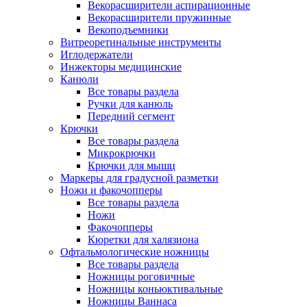
Векорасширители аспирационные
Векорасширители пружинные
Векоподъемники
Витреоретинальные инструменты
Иглодержатели
Инжекторы медицинские
Канюли
Все товары раздела
Ручки для канюль
Передний сегмент
Крючки
Все товары раздела
Микрокрючки
Крючки для мышц
Маркеры для градусной разметки
Ножи и факочопперы
Все товары раздела
Ножи
Факочопперы
Кюретки для халязиона
Офтальмологические ножницы
Все товары раздела
Ножницы роговичные
Ножницы коньюктивальные
Ножницы Ваннаса