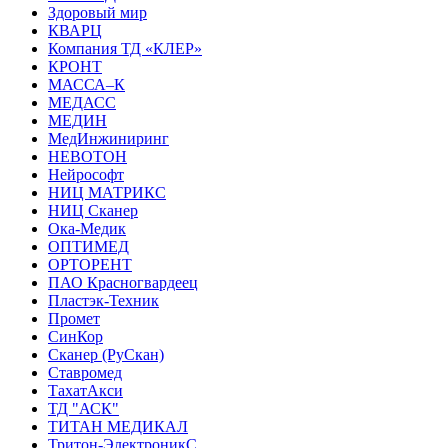
Здоровый мир
КВАРЦ
Компания ТД «КЛЕР»
КРОНТ
МАССА–К
МЕДАСС
МЕДИН
МедИнжиниринг
НЕВОТОН
Нейрософт
НИЦ МАТРИКС
НИЦ Сканер
Ока-Медик
ОПТИМЕД
ОРТОРЕНТ
ПАО Красногвардеец
Пластэк-Техник
Промет
СинКор
Сканер (РуСкан)
Ставромед
ТахатАкси
ТД "АСК"
ТИТАН МЕДИКАЛ
Тритон-ЭлектроникС