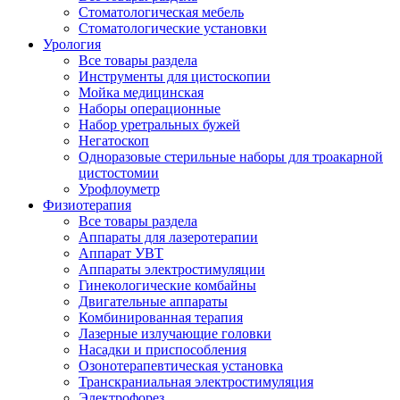
Стоматологическая мебель
Стоматологические установки
Урология
Все товары раздела
Инструменты для цистоскопии
Мойка медицинская
Наборы операционные
Набор уретральных бужей
Негатоскоп
Одноразовые стерильные наборы для троакарной
цистостомии
Урофлоуметр
Физиотерапия
Все товары раздела
Аппараты для лазеротерапии
Аппарат УВТ
Аппараты электростимуляции
Гинекологические комбайны
Двигательные аппараты
Комбинированная терапия
Лазерные излучающие головки
Насадки и приспособления
Озонотерапевтическая установка
Транскраниальная электростимуляция
Электрофорез