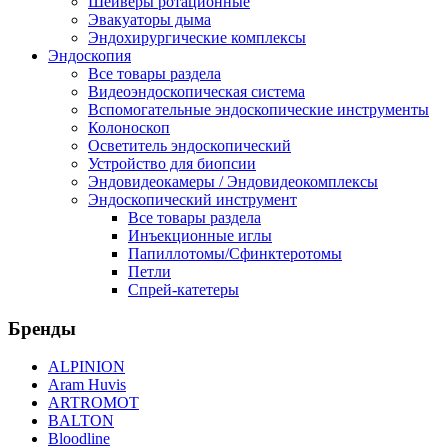
Шейверы ротационные
Эвакуаторы дыма
Эндохирургические комплексы
Эндоскопия
Все товары раздела
Видеоэндоскопическая система
Вспомогательные эндоскопические инструменты
Колоноскоп
Осветитель эндоскопический
Устройство для биопсии
Эндовидеокамеры / Эндовидеокомплексы
Эндоскопический инструмент
Все товары раздела
Инъекционные иглы
Папиллотомы/Сфинктеротомы
Петли
Спрей-катетеры
Бренды
ALPINION
Aram Huvis
ARTROMOT
BALTON
Bloodline