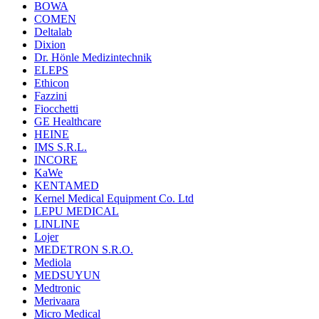
BOWA
COMEN
Deltalab
Dixion
Dr. Hönle Medizintechnik
ELEPS
Ethicon
Fazzini
Fiocchetti
GE Healthcare
HEINE
IMS S.R.L.
INCORE
KaWe
KENTAMED
Kernel Medical Equipment Co. Ltd
LEPU MEDICAL
LINLINE
Lojer
MEDETRON S.R.O.
Mediola
MEDSUYUN
Medtronic
Merivaara
Micro Medical